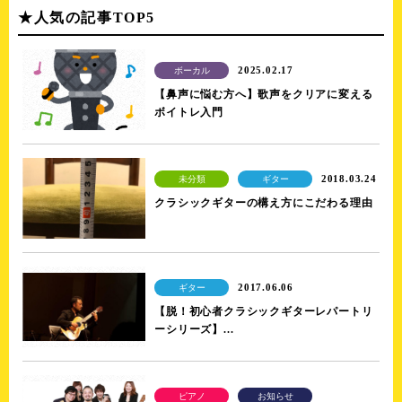
★人気の記事TOP5
2025.02.17
ボーカル
【鼻声に悩む方へ】歌声をクリアに変える
ボイトレ入門
2018.03.24
未分類
ギター
クラシックギターの構え方にこだわる理由
2017.06.06
ギター
【脱！初心者クラシックギターレパートリ
ーシリーズ】...
ピアノ
お知らせ