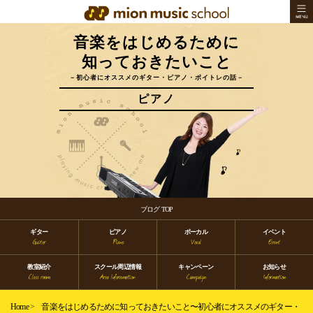
音楽をはじめるために
知っておきたいこと
－初心者にオススメのギター・ピアノ・ボイトレの話－
ピアノ
ブログ TOP
ギター
ピアノ
ボーカル
イベント
教室紹介
スクール周辺情報
キャンペーン
お知らせ
Home
>
音楽をはじめるために知っておきたいこと〜初心者にオススメのギター・