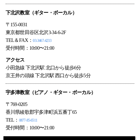
下北沢教室（
ギター
・
ボーカル
）
〒155-0031
東京都世田谷区北沢3-34-6-2F
TEL＆FAX：
03-3467-4233
受付時間：10:00〜21:00
アクセス
小田急線 下北沢駅 北口から徒歩6分
京王井の頭線 下北沢駅 西口から徒歩5分
宇多津教室（ピアノ・ギター・ボーカル）
〒769-0205
香川県綾歌郡宇多津町浜五番丁65
TEL：
0877-85-6511
受付時間：10:00〜21:00