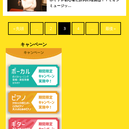
ボイトレ初心者に評判の理由は！？ミオン
ミュージッ...
« 先頭
...
2
3
4
...
最後 »
キャンペーン