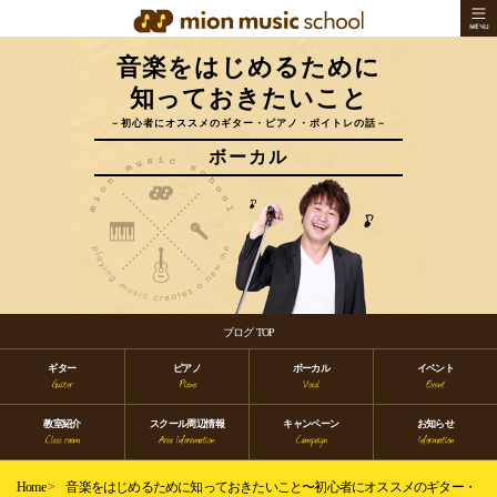
音楽をはじめるために
知っておきたいこと
－初心者にオススメのギター・ピアノ・ボイトレの話－
ボーカル
ブログ TOP
ギター
ピアノ
ボーカル
イベント
教室紹介
スクール周辺情報
キャンペーン
お知らせ
Home
>
音楽をはじめるために知っておきたいこと〜初心者にオススメのギター・