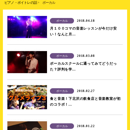
ピアノ・ボイトレの話
>
ボーカル
2018.04.18
ボーカル
月１００コマの音楽レッスンが今だけ安
い！なんと月...
2018.03.08
ボーカル
ボーカルスクールに通ってみてどうだっ
た？評判を学...
2018.02.27
ボーカル
食と音楽！下北沢の飲食店と音楽教室が初
のコラボ！...
2018.01.22
ボーカル