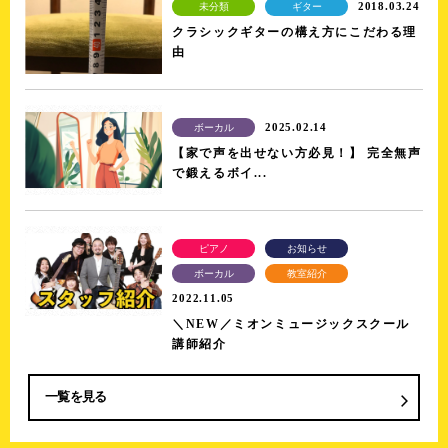
2018.03.24
未分類
ギター
クラシックギターの構え方にこだわる理
由
2025.02.14
ボーカル
【家で声を出せない方必見！】 完全無声
で鍛えるボイ...
ピアノ
お知らせ
ボーカル
教室紹介
2022.11.05
＼NEW／ミオンミュージックスクール
講師紹介
一覧を見る