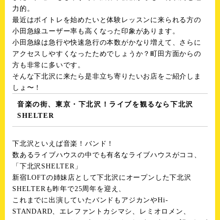
力的。
最近はボイトレを始めたいと体験レッスンに来られる方の
小田急線ユーザー率も高くなった印象があります。
小田急線は急行や快速急行の本数がかなり増えて、さらに
アクセスしやすくなったためでしょうか？町田方面からの
方も非常に多いです。
そんな下北沢に来たら是非立ち寄りたいお店をご紹介しま
しょ〜！
音楽の街、東京・下北沢！ライブを観るなら下北沢
SHELTER
下北沢といえば音楽！バンド！
数あるライブハウスの中でも有名なライブハウスがココ、
「下北沢SHELTER」
新宿LOFTの姉妹店として下北沢にオープンした下北沢
SHELTERも昨年で25周年を迎え、
これまでに出演していたバンドもアジカンやHi-
STANDARD、エレファントカシマシ、レミオロメン、