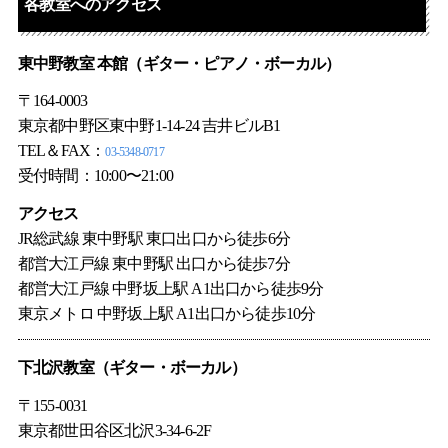
各教室へのアクセス
東中野教室 本館（
ギター
・
ピアノ
・
ボーカル
）
〒164-0003
東京都中野区東中野1-14-24 吉井ビルB1
TEL＆FAX：
03-5348-0717
受付時間：10:00〜21:00
アクセス
JR総武線 東中野駅 東口出口から徒歩6分
都営大江戸線 東中野駅 出口から徒歩7分
都営大江戸線 中野坂上駅 A1出口から徒歩9分
東京メトロ 中野坂上駅 A1出口から徒歩10分
下北沢教室（
ギター
・
ボーカル
）
〒155-0031
東京都世田谷区北沢3-34-6-2F