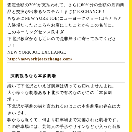
査定金額の30%が支払われて、さらに60%分の金額の店内商
品と交換が出来るシステム！まさにEXCHANGE！
ちなみにNEW YORK JOE(ニューヨークジョー)はもともと
入浴場だったところをお店にしたことからこの名前に。
このネーミングセンス良すぎ！
下北沢教室からも近いので是非帰りに寄ってみてくださ
い！
NEW YORK JOE EXCHANGE
http://newyorkjoeexchange.com/
演劇観るなら本多劇場
続いて下北沢といえば演劇は切っても切れませんよね。
大小様々な劇場ある下北沢で有名なのがこの「本多劇
場」。
下北沢が演劇の街と言われるのはこの本多劇場の存在は大
きいです。
駅からも近くて、何より駐車場まで完備された劇場です。
この駐車場には、芸能人の手形やサインなどが入った石版