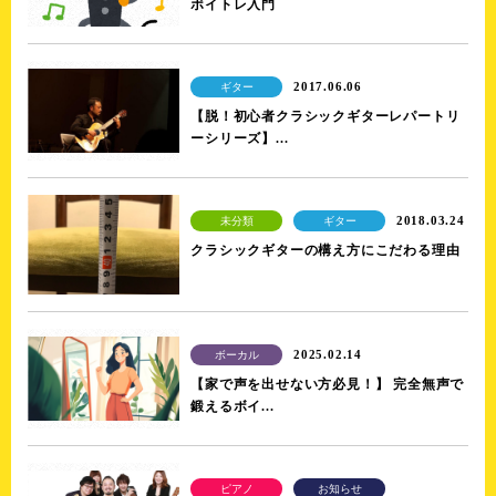
ボイトレ入門
2017.06.06
ギター
【脱！初心者クラシックギターレパートリ
ーシリーズ】...
2018.03.24
未分類
ギター
クラシックギターの構え方にこだわる理由
2025.02.14
ボーカル
【家で声を出せない方必見！】 完全無声で
鍛えるボイ...
ピアノ
お知らせ