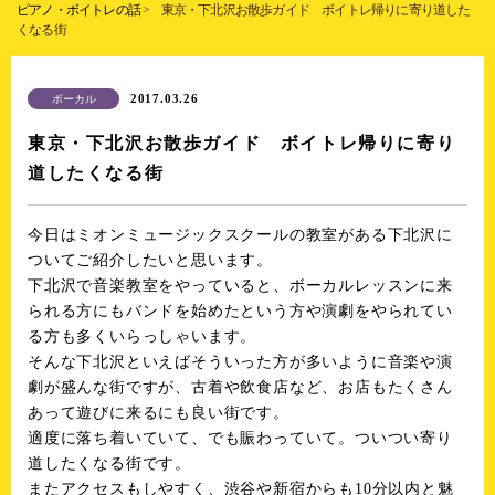
ピアノ・ボイトレの話
>
東京・下北沢お散歩ガイド ボイトレ帰りに寄り道した
くなる街
2017.03.26
ボーカル
東京・下北沢お散歩ガイド ボイトレ帰りに寄り
道したくなる街
今日はミオンミュージックスクールの教室がある下北沢に
ついてご紹介したいと思います。
下北沢で音楽教室をやっていると、ボーカルレッスンに来
られる方にもバンドを始めたという方や演劇をやられてい
る方も多くいらっしゃいます。
そんな下北沢といえばそういった方が多いように音楽や演
劇が盛んな街ですが、古着や飲食店など、お店もたくさん
あって遊びに来るにも良い街です。
適度に落ち着いていて、でも賑わっていて。ついつい寄り
道したくなる街です。
またアクセスもしやすく、渋谷や新宿からも10分以内と魅