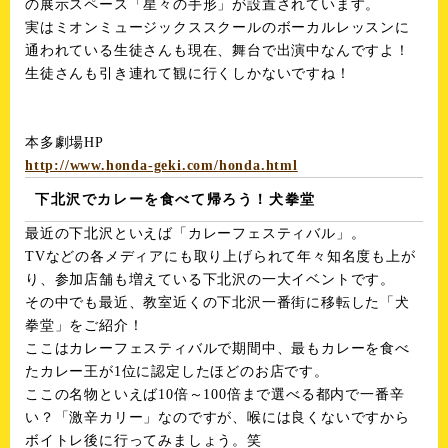
の展示スペース「星々の手形」が設置されています。
実はミオンミュージックススクールのボーカルレッスンに
通われている生徒さんも現在、舞台で出演中なんですよ！
生徒さんも引き連れて観に行くしかないですね！
本多劇場HP
http://www.honda-geki.com/honda.html
下北沢でカレーを食べて帰ろう！犬拳堂
最近の下北沢といえば「カレーフェスティバル」。
TVなどの各メディアにも取り上げられて年々知名度も上が
り、参加店舗も増えている下北沢の一大イベントです。
その中でも最近、教室近くの下北沢一番街に移転した「犬
拳堂」をご紹介！
ここはカレーフェスティバルで期間中、最もカレーを食べ
たカレー王が1位に認定したほどのお店です。
ここの名物といえば10倍～100倍まで選べる都内で一番辛
い？「激辛カリー」なのですが、喉には良くないですから
ボイトレ後に行ってみましょう。笑