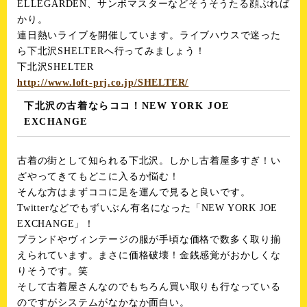
ELLEGARDEN、サンボマスターなどそうそうたる顔ぶれば
かり。
連日熱いライブを開催しています。ライブハウスで迷った
ら下北沢SHELTERへ行ってみましょう！
下北沢SHELTER
http://www.loft-prj.co.jp/SHELTER/
下北沢の古着ならココ！NEW YORK JOE
EXCHANGE
古着の街として知られる下北沢。しかし古着屋多すぎ！い
ざやってきてもどこに入るか悩む！
そんな方はまずココに足を運んで見ると良いです。
Twitterなどでもずいぶん有名になった「NEW YORK JOE
EXCHANGE」！
ブランドやヴィンテージの服が手頃な価格で数多く取り揃
えられています。まさに価格破壊！金銭感覚がおかしくな
りそうです。笑
そして古着屋さんなのでもちろん買い取りも行なっている
のですがシステムがなかなか面白い。