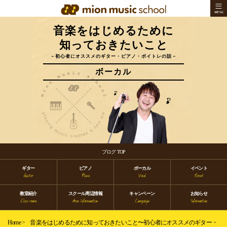
音楽をはじめるために
知っておきたいこと
－初心者にオススメのギター・ピアノ・ボイトレの話－
ボーカル
ブログ TOP
ギター
ピアノ
ボーカル
イベント
教室紹介
スクール周辺情報
キャンペーン
お知らせ
Home
>
音楽をはじめるために知っておきたいこと〜初心者にオススメのギター・