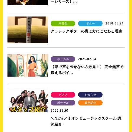
ーシリーズ】...
2018.03.24
未分類
ギター
クラシックギターの構え方にこだわる理由
2025.02.14
ボーカル
【家で声を出せない方必見！】 完全無声で
鍛えるボイ...
ピアノ
お知らせ
ボーカル
教室紹介
2022.11.05
＼NEW／ミオンミュージックスクール 講
師紹介