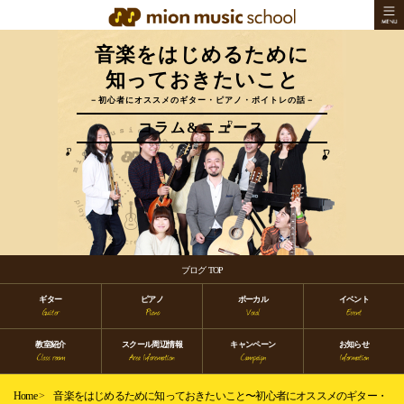
音楽をはじめるために
知っておきたいこと
－初心者にオススメのギター・ピアノ・ボイトレの話－
コラム&ニュース
ブログ TOP
ギター
ピアノ
ボーカル
イベント
教室紹介
スクール周辺情報
キャンペーン
お知らせ
Home
>
音楽をはじめるために知っておきたいこと〜初心者にオススメのギター・