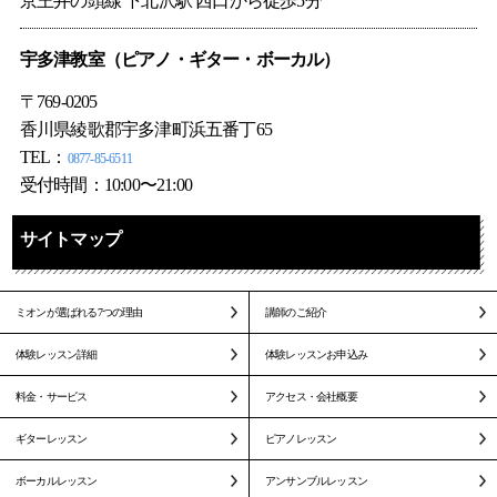
京王井の頭線 下北沢駅 西口から徒歩5分
宇多津教室（ピアノ・ギター・ボーカル）
〒769-0205
香川県綾歌郡宇多津町浜五番丁65
TEL：
0877-85-6511
受付時間：10:00〜21:00
サイトマップ
ミオンが選ばれる7つの理由
講師のご紹介
体験レッスン詳細
体験レッスンお申込み
料金・サービス
アクセス・会社概要
ギターレッスン
ピアノレッスン
ボーカルレッスン
アンサンブルレッスン