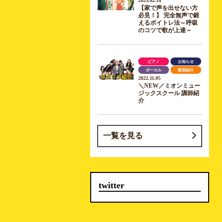
2025.02.14
【家で声を出せない方
必見！】 完全無声で鍛
えるボイトレ法～呼吸
のコツで歌が上達～
ピアノ
お知らせ
ボーカル
教室紹介
2022.11.05
＼NEW／ミオンミュー
ジックスクール 講師紹
介
一覧を見る
twitter