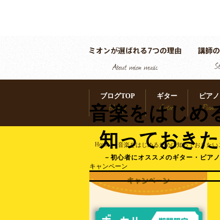
ブログTOP
ギター
ピアノ
Blogtop
Guitar
Piano
音楽をはじめ
知っておきた
Home
>
音楽をはじめるために知っておきたい
－初心者にオススメのギター・ピア
キャンペーン