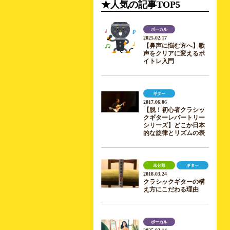
★人気の記事TOP5
ボーカル
2025.02.17
【鼻声に悩む方へ】歌
声をクリアに変えるボ
イトレ入門
ギター
2017.06.06
【脱！初心者クラシッ
クギターレパートリー
シリーズ】どこか日本
的な旋律とリズムの表
未分類
ギター
2018.03.24
クラシックギターの構
え方にこだわる理由
ボーカル