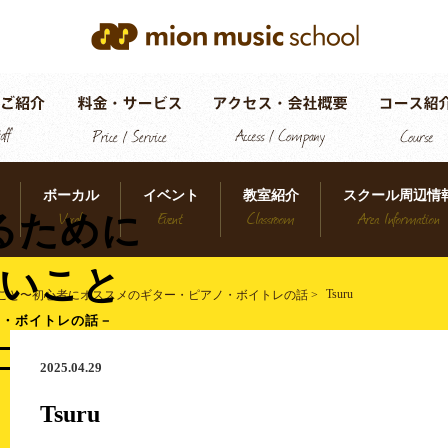
ボーカル
イベント
教室紹介
スクール周辺情
Vocal
Event
Classroom
Area Information
るために
いこと
Tsuru
こと〜初心者にオススメのギター・ピアノ・ボイトレの話
>
ノ・ボイトレの話－
2025.04.29
Tsuru