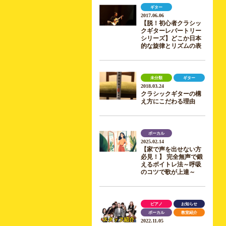
ギター
2017.06.06
【脱！初心者クラシッ
クギターレパートリー
シリーズ】どこか日本
的な旋律とリズムの表
未分類
ギター
2018.03.24
クラシックギターの構
え方にこだわる理由
ボーカル
2025.02.14
【家で声を出せない方
必見！】 完全無声で鍛
えるボイトレ法～呼吸
のコツで歌が上達～
ピアノ
お知らせ
ボーカル
教室紹介
2022.11.05